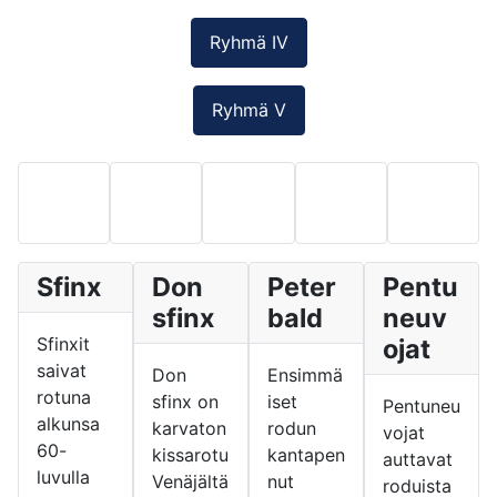
Ryhmä IV
Ryhmä V
Sfinx
Don
Peter
Pentu
sfinx
bald
neuv
Sfinxit
ojat
saivat
Don
Ensimmä
rotuna
sfinx on
iset
Pentuneu
alkunsa
karvaton
rodun
vojat
60-
kissarotu
kantapen
auttavat
luvulla
Venäjältä
nut
roduista