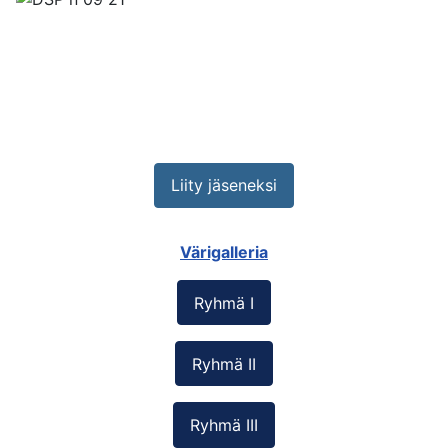
Liity jäseneksi
Värigalleria
Ryhmä I
Ryhmä II
Ryhmä III