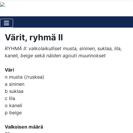
Värit, ryhmä II
RYHMÄ II: valkolaikulliset musta, sininen, suklaa, lila,
kaneli, beige sekä näiden agouti muunnokset
Väri
n musta (/ruskea)
a sininen
b suklaa
c lila
o kaneli
p beige
Valkoisen määrä