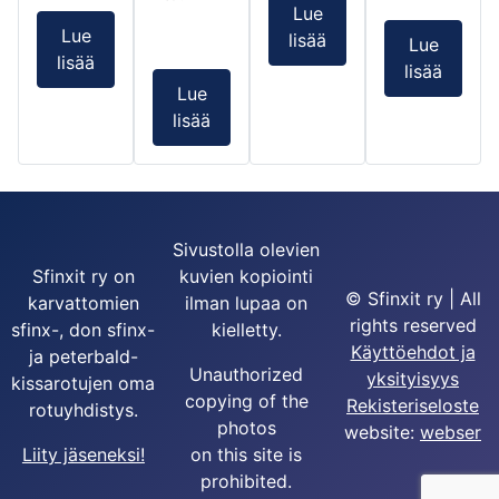
Lue
Lue
lisää
Lue
lisää
lisää
Lue
lisää
Sivustolla olevien
Sfinxit ry on
kuvien kopiointi
© Sfinxit ry | All
karvattomien
ilman lupaa on
rights reserved
sfinx-, don sfinx-
kielletty.
Käyttöehdot ja
ja peterbald-
Unauthorized
yksityisyys
kissarotujen oma
copying of the
Rekisteriseloste
rotuyhdistys.
photos
website:
webser
Liity jäseneksi!
on this site is
prohibited.