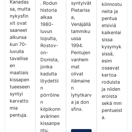
Kanadas
. Rodun
syntyivät
kiinnostu
sa, mutta
historia
Pietariss
neita ja
nykysfin
alkaa
a,
pentua
xit ovat
1980-
Venäjällä
etsiviä
saaneet
luvun
tammiku
kaikenlai
alkunsa
lopulta,
ussa
sissa
kun 70-
Rostov-
1994.
kysymyk
luvulla
on-
Pentujen
sissä,
tavallise
Donista,
vanhem
esim
en
jonka
mat
osaavat
maatiais
kadulta
olivat
kertoa
kissapen
löydettii
itämaine
roduista
tueeseen
n
n
ja niiden
syntyi
pörröine
lyhytkarv
eroista
karvatto
n
a ja don
sekä mm
mia
kilpikonn
sfinx.
pentueist
pentuja.
avärinen
a.
kissanpe
ntu.