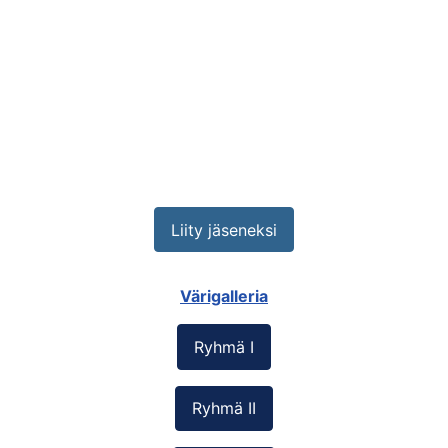
Liity jäseneksi
Värigalleria
Ryhmä I
Ryhmä II