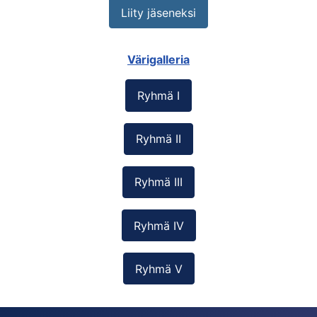
Liity jäseneksi
Värigalleria
Ryhmä I
Ryhmä II
Ryhmä III
Ryhmä IV
Ryhmä V