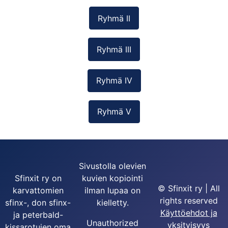
Ryhmä II
Ryhmä III
Ryhmä IV
Ryhmä V
Sivustolla olevien
Sfinxit ry on
kuvien kopiointi
© Sfinxit ry | All
karvattomien
ilman lupaa on
rights reserved
sfinx-, don sfinx-
kielletty.
Käyttöehdot ja
ja peterbald-
Unauthorized
yksityisyys
kissarotujen oma