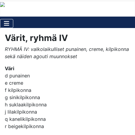
Värit, ryhmä IV
RYHMÄ IV: valkolaikulliset punainen, creme, kilpikonna
sekä näiden agouti muunnokset
Väri
d punainen
e creme
f kilpikonna
g sinikilpikonna
h suklaakilpikonna
j lilakilpikonna
q kanelikilpikonna
r beigekilpikonna