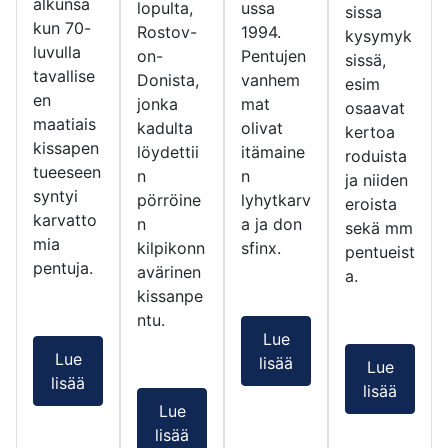
alkunsa
lopulta,
ussa
sissa
kun 70-
Rostov-
1994.
kysymyk
luvulla
on-
Pentujen
sissä,
tavallise
Donista,
vanhem
esim
en
jonka
mat
osaavat
maatiais
kadulta
olivat
kertoa
kissapen
löydettii
itämaine
roduista
tueeseen
n
n
ja niiden
syntyi
pörröine
lyhytkarv
eroista
karvatto
n
a ja don
sekä mm
mia
kilpikonn
sfinx.
pentueist
pentuja.
avärinen
a.
kissanpe
ntu.
Lue
Lue
lisää
Lue
lisää
lisää
Lue
lisää