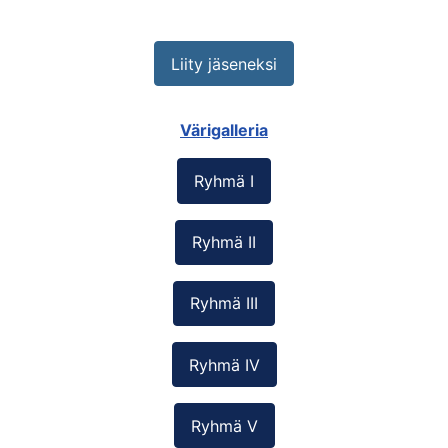
Liity jäseneksi
Värigalleria
Ryhmä I
Ryhmä II
Ryhmä III
Ryhmä IV
Ryhmä V