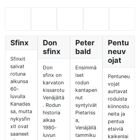
Sfinx
Don
Peter
Pentu
sfinx
bald
neuv
Sfinxit
ojat
saivat
Don
Ensimmä
rotuna
sfinx on
iset
Pentuneu
alkunsa
karvaton
rodun
vojat
60-
kissarotu
kantapen
auttavat
luvulla
Venäjältä
nut
roduista
Kanadas
. Rodun
syntyivät
kiinnostu
sa, mutta
historia
Pietariss
neita ja
nykysfin
alkaa
a,
pentua
xit ovat
1980-
Venäjällä
etsiviä
saaneet
luvun
tammiku
kaikenlai