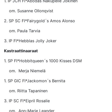
1. IP JCH FI*Åbodas Nakupelle 
om. Susanne Ollonqvist
2. SP SC FI*Fairygold´s Amos
om. Paula Tarvia
3. IP FI*Hebblas Jolly 
Kastraattinaaraat
1. SP FI*Hobbitqueen´s 1000 Ki
om. Merja Niemelä
1. SP GIC FI*Jackomon´s B
om. Riitta Tapaninen
3. IP SC FI*Eipril Ros
om. Ann-Marie Leander