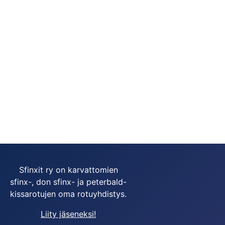
Sfinxit ry on karvattomien
sfinx-, don sfinx- ja peterbald-
kissarotujen oma rotuyhdistys.
Liity jäseneksi!