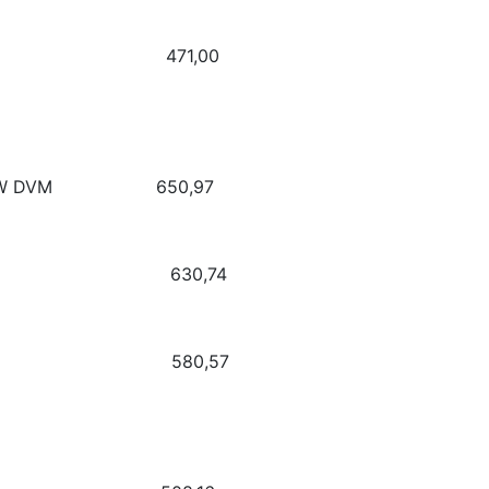
e*PL 471,00
a Land JW DVM 650,97
dora JW 630,74
r Piece 580,57