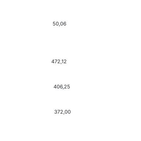
salie 50,06
 Jokinen 472,12
Alfred 406,25
scar 372,00