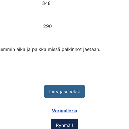
s 348
s 290
yöhemmin aika ja paikka missä palkinnot jaetaan.
Liity jäseneksi
Värigalleria
Ryhmä I