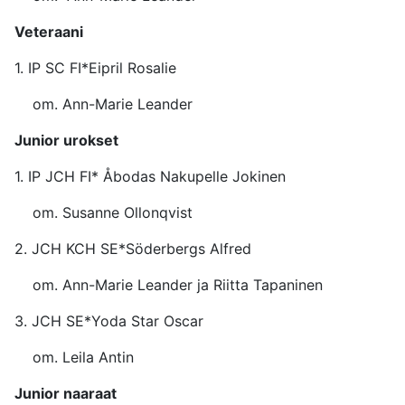
Veteraani
1. IP SC FI*Eipril Ro
om. Ann-Marie Leander
Junior urokset
1. IP JCH FI* Åbodas Nakupelle
om. Susanne Ollonqvist
2. JCH KCH SE*Söderbergs 
om. Ann-Marie Leander ja Riitta Tapaninen
3. JCH SE*Yoda Star O
om. Leila Antin
Junior naaraat