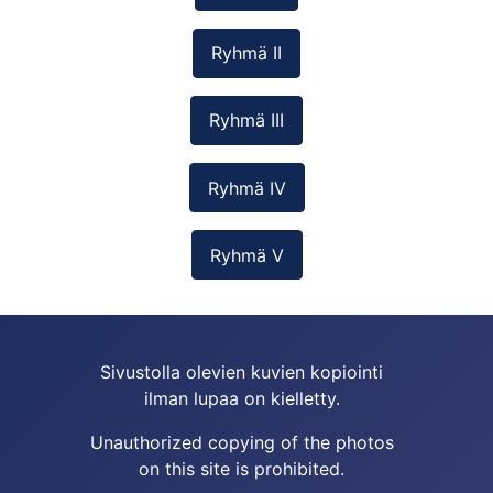
Ryhmä II
Ryhmä III
Ryhmä IV
Ryhmä V
Sivustolla olevien kuvien kopiointi
ilman lupaa on kielletty.
Unauthorized copying of the photos
on this site is prohibited.