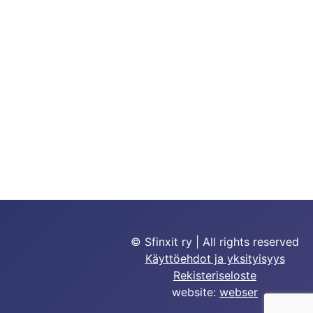
© Sfinxit ry | All rights reserved
Käyttöehdot ja yksityisyys
Rekisteriseloste
website:
webser