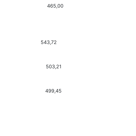
Alfred 465,00
ntum 543,72
et Pea 503,21
Astrid 499,45