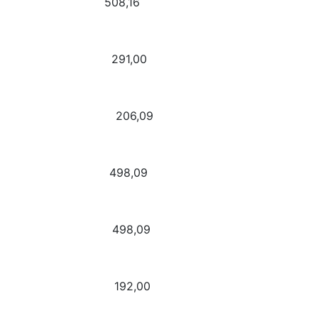
Jokinen 508,16
 Alonso 291,00
Joker 206,09
sses DSM 498,09
ernita 498,09
alie 192,00