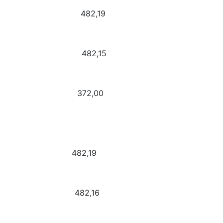
et Pea 482,19
Astrid 482,15
ious Minds 372,00
gnum 482,19
ndo 482,16