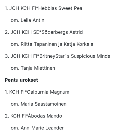
1. JCH KCH FI*Hebblas Swe
om. Leila Antin
2. JCH KCH SE*Söderbergs 
om. Riitta Tapaninen ja Katja Korkala
3. JCH KCH FI*BritneyStar´s Suspic
om. Tanja Miettinen
Pentu urokset
1. KCH FI*Calpurnia Ma
om. Maria Saastamoinen
2. KCH FI*Åbodas Ma
om. Ann-Marie Leander