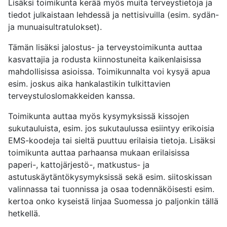
Lisäksi toimikunta kerää myös muita terveystietoja ja
tiedot julkaistaan lehdessä ja nettisivuilla (esim. sydän-
ja munuaisultratulokset).
Tämän lisäksi jalostus- ja terveystoimikunta auttaa
kasvattajia ja rodusta kiinnostuneita kaikenlaisissa
mahdollisissa asioissa. Toimikunnalta voi kysyä apua
esim. joskus aika hankalastikin tulkittavien
terveystuloslomakkeiden kanssa.
Toimikunta auttaa myös kysymyksissä kissojen
sukutauluista, esim. jos sukutaulussa esiintyy erikoisia
EMS-koodeja tai sieltä puuttuu erilaisia tietoja. Lisäksi
toimikunta auttaa parhaansa mukaan erilaisissa
paperi-, kattojärjestö-, matkustus- ja
astutuskäytäntökysymyksissä sekä esim. siitoskissan
valinnassa tai tuonnissa ja osaa todennäköisesti esim.
kertoa onko kyseistä linjaa Suomessa jo paljonkin tällä
hetkellä.