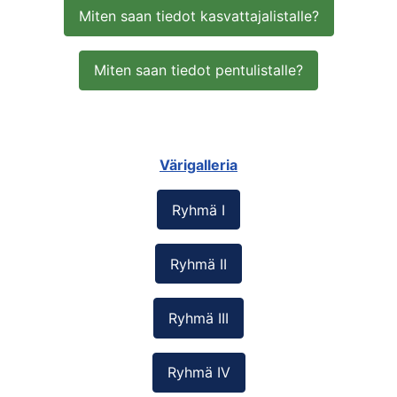
Miten saan tiedot kasvattajalistalle?
Miten saan tiedot pentulistalle?
Värigalleria
Ryhmä I
Ryhmä II
Ryhmä III
Ryhmä IV