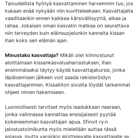
Taloudellista hyötyä kasvattaminen harvemmin tuo, jos
kukaan enää nykyään niin kuvitteleekaan. Kasvattajalta
vaaditaankin ennen kaikkea kärsivällisyyttä, aikaa ja
rahaa. Jokaisen oman kasvatin matkaa on seurattava
niin terveyden kuin eläinsuojelunkin kannalta kissan
ihan koko sen elämän ajan.
Minustako kasvattaja?
Mikäli olet kiinnostunut
aloittamaan kissankasvatusharrastuksen, ihan
ensimmäiseksi täytyy käydä kasvattajakurssi, jonka
läpäisemisen jälkeen voit saada rekisteröidyn
kasvattajanimen. Kissaliiton sivuilta löydät tarkemmat
ohjeet nimen hakemiseen.
Luonnollisesti tarvitset myös laadukkaan naaraan,
jonka valinnassa kannattaa ensisijaisesti pyytää
kokeneemman kasvattajan apua. Sfinxit ry:n
jalostustoimikunta myös mielellään auttaa tässä
asiassa, mutta varsinkin aloittelevalle kasvattajalle se