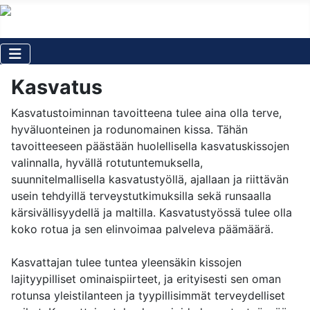
Kasvatus
Kasvatustoiminnan tavoitteena tulee aina olla terve,
hyväluonteinen ja rodunomainen kissa. Tähän
tavoitteeseen päästään huolellisella kasvatuskissojen
valinnalla, hyvällä rotutuntemuksella,
suunnitelmallisella kasvatustyöllä, ajallaan ja riittävän
usein tehdyillä terveystutkimuksilla sekä runsaalla
kärsivällisyydellä ja maltilla. Kasvatustyössä tulee olla
koko rotua ja sen elinvoimaa palveleva päämäärä.
Kasvattajan tulee tuntea yleensäkin kissojen
lajityypilliset ominaispiirteet, ja erityisesti sen oman
rotunsa yleistilanteen ja tyypillisimmät terveydelliset