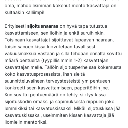
oma, mahdollisimman kokenut mentorkasvattaja on
kultaakin kalliimpi!
Erityisesti
sijoitusnaaras
on hyvä tapa tutustua
kasvattamiseen, sen iloihin ja ehkä suruihinkin.
Toisinaan kasvattajat sijoittavat lupaavan naaraan,
toisin sanoen kissa luovutetaan tavallisesti
vakuusmaksua vastaan ja sillä tehdään ennalta sovittu
määrä pentueita (tyypillisimmin 1-2) kasvattajan
kasvattajanimelle. Tällöin sijoitusperhe saa kokemusta
koko kasvatusprosessista, ihan sieltä
suunnitteluvaiheen terveystesteistä ym pentueen
konkreettiseen kasvattamiseen, paperitöihin jne.
Kun sovittu pentuemäärä on tehty, siirtyy kissa
sijoituskodin omaksi ja sopimuksesta riippuen joko
lemmikiksi tai kasvatuskissaksi. Mikäli sijotuskissa jää
kasvatuskissaksi, useimmiten kissan kasvattaja jää
ilomielin mentoriksi.