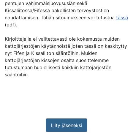
pentujen vähimmäisluovususiän sekä
Kissaliitossa/Fifessä pakollisten terveystestien
noudattamisen. Tähän sitoumukseen voi tutustua
tässä
(pdf).
Kirjoittajalla ei valitettavasti ole kokemusta muiden
kattojärjestöjen käytännöistä joten tässä on keskitytty
nyt Fifen ja Kissaliiton sääntöihin. Muiden
kattojärjestöjen kissojen osalta suosittelemme
tutustumaan huolellisesti kaikkiin kattojärjestön
sääntöihin.
Liity jäseneksi