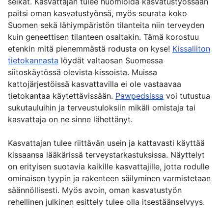
seikat. Kasvattajan tulee huomioida kasvatustyössään
paitsi oman kasvatustyönsä, myös seurata koko
Suomen sekä lähiympäristön tilanteita niin terveyden
kuin geneettisen tilanteen osaltakin. Tämä korostuu
etenkin mitä pienemmästä rodusta on kyse!
Kissaliiton
tietokannasta
löydät valtaosan Suomessa
siitoskäytössä olevista kissoista. Muissa
kattojärjestöissä kasvattavilla ei ole vastaavaa
tietokantaa käytettävissään.
Pawpedsissa
voi tutustua
sukutauluihin ja terveustuloksiin mikäli omistaja tai
kasvattaja on ne sinne lähettänyt.
Kasvattajan tulee riittävän usein ja kattavasti käyttää
kissaansa lääkärissä terveystarkastuksissa. Näyttelyt
on erityisen suotavia kaikille kasvattajille, jotta rodulle
ominaisen tyypin ja rakenteen säilyminen varmistetaan
säännöllisesti. Myös avoin, oman kasvatustyön
rehellinen julkinen esittely tulee olla itsestäänselvyys.