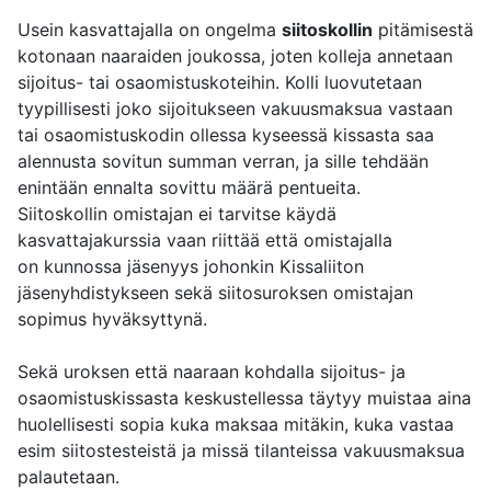
Usein kasvattajalla on ongelma
siitoskollin
pitämisestä
kotonaan naaraiden joukossa, joten kolleja annetaan
sijoitus- tai osaomistuskoteihin. Kolli luovutetaan
tyypillisesti joko sijoitukseen vakuusmaksua vastaan
tai osaomistuskodin ollessa kyseessä kissasta saa
alennusta sovitun summan verran, ja sille tehdään
enintään ennalta sovittu määrä pentueita.
Siitoskollin omistajan ei tarvitse käydä
kasvattajakurssia vaan riittää että omistajalla
on kunnossa jäsenyys johonkin Kissaliiton
jäsenyhdistykseen sekä siitosuroksen omistajan
sopimus hyväksyttynä.
Sekä uroksen että naaraan kohdalla sijoitus- ja
osaomistuskissasta keskustellessa täytyy muistaa aina
huolellisesti sopia kuka maksaa mitäkin, kuka vastaa
esim siitostesteistä ja missä tilanteissa vakuusmaksua
palautetaan.