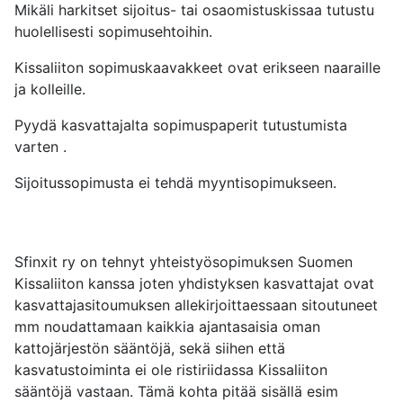
Mikäli harkitset sijoitus- tai osaomistuskissaa tutustu
huolellisesti sopimusehtoihin.
Kissaliiton sopimuskaavakkeet ovat erikseen naaraille
ja kolleille.
Pyydä kasvattajalta sopimuspaperit tutustumista
varten .
Sijoitussopimusta ei tehdä myyntisopimukseen.
Sfinxit ry on tehnyt yhteistyösopimuksen Suomen
Kissaliiton kanssa joten yhdistyksen kasvattajat ovat
kasvattajasitoumuksen allekirjoittaessaan sitoutuneet
mm noudattamaan kaikkia ajantasaisia oman
kattojärjestön sääntöjä, sekä siihen että
kasvatustoiminta ei ole ristiriidassa Kissaliiton
sääntöjä vastaan. Tämä kohta pitää sisällä esim