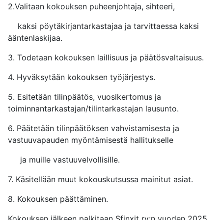
2.Valitaan kokouksen puheenjohtaja, sihteeri,
kaksi pöytäkirjantarkastajaa ja tarvittaessa kaksi
ääntenlaskijaa.
3. Todetaan kokouksen laillisuus ja päätösvaltaisuus.
4. Hyväksytään kokouksen työjärjestys.
5. Esitetään tilinpäätös, vuosikertomus ja
toiminnantarkastajan/tilintarkastajan lausunto.
6. Päätetään tilinpäätöksen vahvistamisesta ja
vastuuvapauden myöntämisestä hallitukselle
ja muille vastuuvelvollisille.
7. Käsitellään muut kokouskutsussa mainitut asiat.
8. Kokouksen päättäminen.
Kokouksen jälkeen palkitaan Sfinxit ry:n vuoden 2025