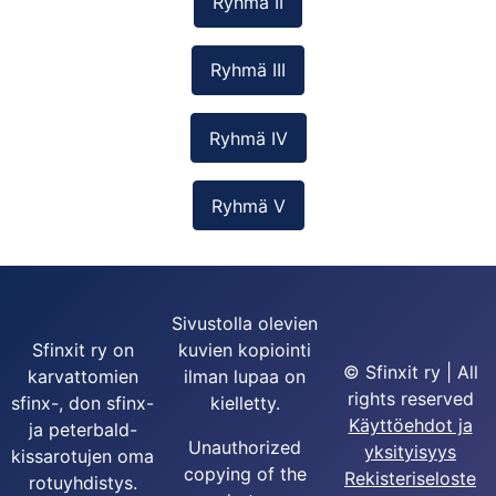
Ryhmä II
Ryhmä III
Ryhmä IV
Ryhmä V
Sivustolla olevien
Sfinxit ry on
kuvien kopiointi
© Sfinxit ry | All
karvattomien
ilman lupaa on
rights reserved
sfinx-, don sfinx-
kielletty.
Käyttöehdot ja
ja peterbald-
Unauthorized
yksityisyys
kissarotujen oma
copying of the
Rekisteriseloste
rotuyhdistys.