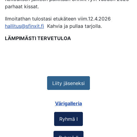
parhaat kissat.
Ilmoitathan tulostasi etukäteen viim.12.4.2026
hallitus@sfinxit.fi
Kahvia ja pullaa tarjolla.
LÄMPIMÄSTI TERVETULOA
Liity jäseneksi
Värigalleria
Ryhmä I